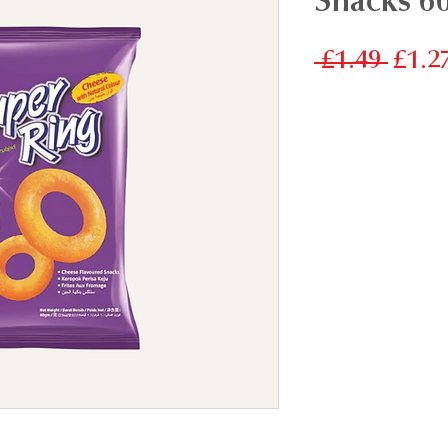
Snacks 6
一
 £1.49 
£1.2
般
價
格