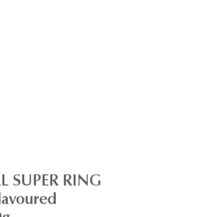
L SUPER RING
lavoured