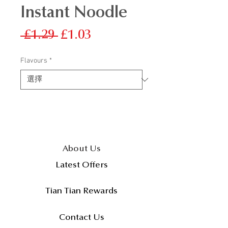
Instant Noodle
一
促
 £1.29 
£1.03
般
銷
Flavours
*
價
價
格
格
About Us
Latest Offers
Tian Tian Rewards
Contact Us