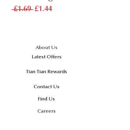
一
促
 £1.69 
£1.44
般
銷
價
價
格
格
About Us
Latest Offers
Tian Tian Rewards
Contact Us
Find Us
Careers
FAQs