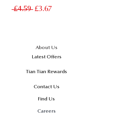
一
促
 £4.59 
£3.67
般
銷
價
價
格
格
About Us
Latest Offers
Tian Tian Rewards
Contact Us
Find Us
Careers
FAQs