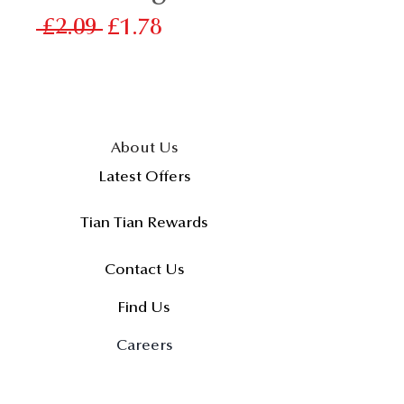
一
促
 £2.09 
£1.78
般
銷
價
價
格
格
About Us
Latest Offers
Tian Tian Rewards
Contact Us
Find Us
Careers
FAQs